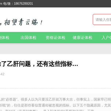
/微：18676289201
利体检
出国体检
资格证体检
健康证体检
入户
除了乙肝问题，还有这些指标…
42
人的“必答题”。很多人以为只要没乙肝就万事大吉，但事实上，国家早已
折戟”的，往往是那些看似普通却被忽视的指标。以下五个隐藏原因，尤