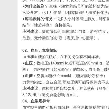
●
为什么被刷？
直径＞5mm的结节可能被怀疑为
污染食材，化工厂怕员工因肺部问题无法接触化学
●
容易误解的情况：
很多人小时候得过肺炎，肺部留
结节，性质待查”）直接拒录。
应对建议：
提前做低剂量胸部CT自查，若有结节，
治愈、无传染性”的诊断（需疾控中心盖章）。
03、血压 / 血糖超标
血压和血糖的“红线”，在不同岗位有不同标准。
●
血压：
收缩压≥140mmHg或舒张压≥90mmH
机）、精密操作（如实验室）的岗位，血压高可能
●
血糖：
空腹血糖≥7.0mmol/L（糖尿病诊断标准
力劳动岗位，企业会顾虑“糖尿病可能导致体力不支
应对建议：
体检前1周低盐饮食，避免熬夜（熬夜
8-12小时（避免食物影响结果）。
04、血常规异常
血常规里的血小板和白细胞，是容易被忽视的“隐形