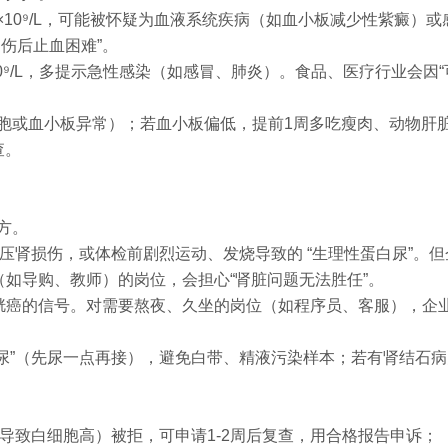
＜100×10⁹/L，可能被怀疑为血液系统疾病（如血小板减少性紫癜）
伤后止血困难”。
＞12×10⁹/L，多提示急性感染（如感冒、肺炎）。食品、医疗行业会因
胞或血小板异常）；若血小板偏低，提前1周多吃瘦肉、动物肝
查。
方。
压肾损伤，或体检前剧烈运动、发烧导致的 “生理性蛋白尿”。但
（如导购、教师）的岗位，会担心“肾脏问题无法胜任”。
胱癌的信号。对需要熬夜、久坐的岗位（如程序员、客服），企
段尿”（先尿一点再接），避免白带、精液污染样本；若有肾结石
冒导致白细胞高）被拒，可申请1-2周后复查，用合格报告申诉；