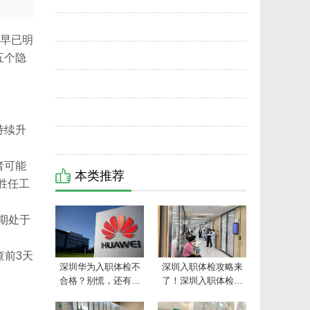
深圳入职体检攻略来了！深圳入职体检要查
2
家早已明
乙肝吗？
入职体检被刷的五个隐藏原因：除了乙肝问
3
五个隐
题，还有这些指标…
教师入职体检尿常规不合格，是什么原因造
4
成的？看完这篇你就懂了！
银行差额体检怎么刷人的？银行入职体检有
5
持续升
哪些注意事项？
民航空勤人员入职体检要查哪些项目？看完
6
这篇你就懂了！
深圳华为入职体检不合格？别慌，还有机会
者可能
本类推荐
胜任工
补救！
期处于
查前3天
深圳华为入职体检不
深圳入职体检攻略来
合格？别慌，还有机
了！深圳入职体检要
会补救！
查乙肝吗？