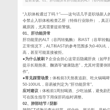
提前警惕。01、肝功能异常肝功能里的ALT（谷丙转氨酶）
“入职体检通过了吗？”——这句话几乎是职场新人
令禁止入职体检检查乙肝（特殊行业除外），真正
藏原因，尤其需要提前警惕。
01、肝功能异常
肝功能里的ALT（谷丙转氨酶） 和AST（谷草转
正常情况下，ALT和AST的参考范围多为0-40U
高，甚至可能直接被拒。
●
为什么被刷？
企业会担心这背后隐藏肝炎（如甲
提示长期熬夜、酗酒等“健康隐患”，尤其对需要倒
作”。
●
常见踩雷场景：
体检前3天熬夜追剧、吃火锅喝啤
50-100U/L，容易被判定为 “肝功能异常”。
应对建议：
体检前1周别喝酒、少吃油腻，避免剧
可在医生指导下用保肝药临时调整。
02、肺部结节 / 阴影
肺部CT或胸片查出结节、钙化灶、斑片影，是粉尘