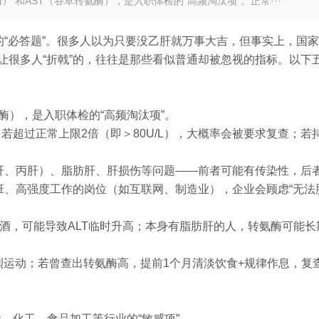
 和AST（谷草转氨酶），是入职体检的“高频淘汰项”。正常···
的“必答题”。很多人以为只要没乙肝就万事大吉，但事实上，国
让很多人“折戟”的，往往是那些看似普通却被忽视的指标。以下
氨酶），是入职体检的“高频淘汰项”。
/L，若超过正常上限2倍（即＞80U/L），大概率会被要求复查；若
肝、丙肝）、脂肪肝、肝损伤等问题——前者可能有传染性，后
班、高强度工作的岗位（如互联网、制造业），企业会顾虑“无法
酒，可能导致ALT临时升高；本身有脂肪肝的人，转氨酶可能长
烈运动；若曾查出转氨酶高，提前1个月清淡饮食+规律作息，复
、化工、食品加工等行业的“敏感项”。