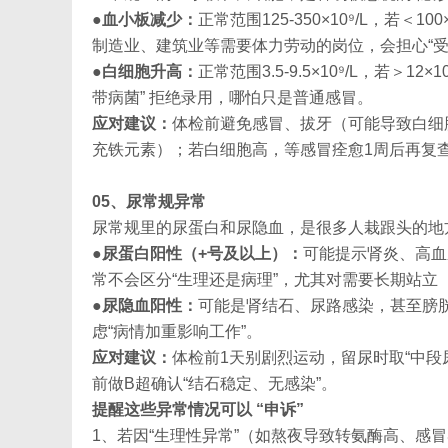
●
血小板减少：
正常范围125-350×10⁹/L，若
制造业、建筑业等需要体力劳动的岗位，会担心“受
●
白细胞升高：
正常范围3.5-9.5×10⁹/L，若
带病菌” 拒绝录用，哪怕只是普通感冒。
应对建议：
体检前避免感冒、拔牙（可能导致白细
充铁元素）；若白细胞高，等感冒痊愈1周后再复
05、尿常规异常
尿常规里的尿蛋白和尿隐血，是很多人栽跟头的地
●
尿蛋白阳性（+号及以上）：
可能提示肾炎、高血
常不会区分“生理还是病理”，尤其对需要长期站立
●
尿隐血阳性：
可能是肾结石、尿路感染，甚至膀
虑“病情加重影响工作”。
应对建议：
体检前1天别剧烈运动，留尿时取“中
前做B超确认“结石稳定、无感染”。
提醒这些异常情况可以 “申诉”
1、若因“生理性异常”（如熬夜导致转氨酶高、感