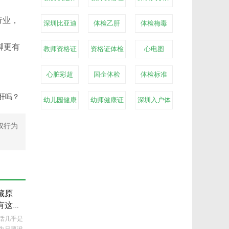
检
体检
检
行业，
深圳比亚迪
体检乙肝
体检梅毒
体检
脚更有
教师资格证
资格证体检
心电图
心脏彩超
国企体检
体检标准
肝吗？
幼儿园健康
幼师健康证
深圳入户体
证体检
体检
检
权行为
藏原
有这些
句话几乎是