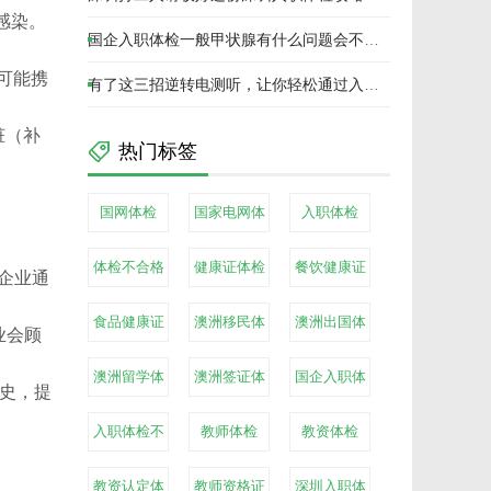
或感染。
助你轻松入职通关!
国企入职体检一般甲状腺有什么问题会不合
“可能携
格？
有了这三招逆转电测听，让你轻松通过入职
体检！
脏（补
热门标签
国网体检
国家电网体
入职体检
检
体检不合格
健康证体检
餐饮健康证
企业通
体检
食品健康证
澳洲移民体
澳洲出国体
业会顾
体检
检
检
澳洲留学体
澳洲签证体
国企入职体
病史，提
检
检
检
入职体检不
教师体检
教资体检
合格
教资认定体
教师资格证
深圳入职体