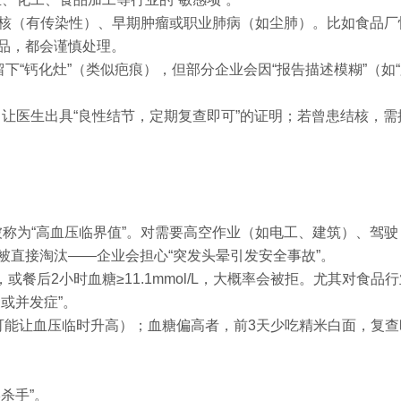
结核（有传染性）、早期肿瘤或职业肺病（如尘肺）。比如食品厂
品，都会谨慎处理。
下“钙化灶”（类似疤痕），但部分企业会因“报告描述模糊”（如
让医生出具“良性结节，定期复查即可”的证明；若曾患结核，需
g，被称为“高血压临界值”。对需要高空作业（如电工、建筑）、驾
被直接淘汰——企业会担心“突发头晕引发安全事故”。
），或餐后2小时血糖≥11.1mmol/L，大概率会被拒。尤其对食品
或并发症”。
可能让血压临时升高）；血糖偏高者，前3天少吃精米白面，复查
杀手”。