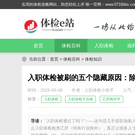
实用的体检攻略网站，助您轻松上岸 唯一官网：www.0716bbs.com 电
首页
体检百科
入职体检
福
当前位置：
首页
>
体检百科
>
体检知识
入职体检被刷的五个隐藏原因：
时间：2026-05-06
作者：入职体检小助手
人气：
标签：
入职体检
入职体检不合格
乙肝两对半
导读：
“入职体检通过了吗？”——这句话几乎是职场新
止入职体检检查乙肝（特殊行业除外），真正让很多人“