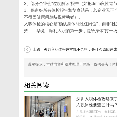
2、部分企业会“过度解读”报告（如把3mm良性结
3、保留好所有体检报告和复查结果，若企业无正
不得因健康问题歧视劳动者）。
入职体检的核心是“确认身体能胜任岗位”，而非“挑
效——毕竟，顺利入职的第一步，是给身体“打一场
上篇：
教师入职体检尿常规不合格，是什么原因造成
完这篇你就懂了！
温馨提示：本站内容和图片整理于网络，仅供参考！体检不
相关阅读
深圳入职体检攻略来
入职体检要查乙肝吗
在深圳求职找工作，拿到Offe