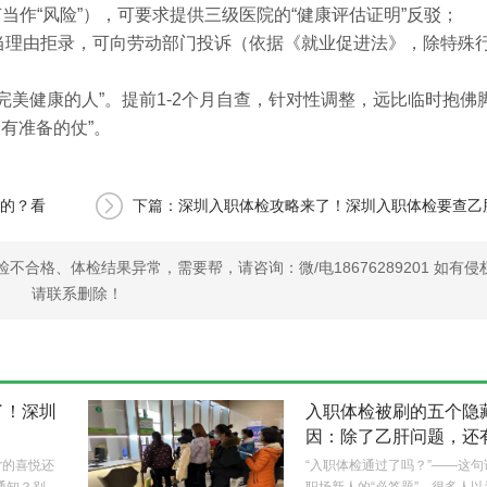
节当作“风险”），可要求提供三级医院的“健康评估证明”反驳；
当理由拒录，可向劳动部门投诉（依据《就业促进法》，除特殊
完美健康的人”。提前1-2个月自查，针对性调整，远比临时抱佛
有准备的仗”。
的？看
下篇：
深圳入职体检攻略来了！深圳入职体检要查乙
合格、体检结果异常，需要帮，请咨询：微/电18676289201 如有侵
请联系删除！
了！深圳
入职体检被刷的五个隐
？
因：除了乙肝问题，还
指标…
r的喜悦还
“入职体检通过了吗？”——这