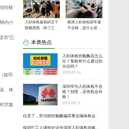
怕结核
“肺内小
入职体检被刷的五个
教师入职体检尿常规
隐藏原因：除了乙肝
不合格，是什么原因
问题，还有这些指
造成的？看完这篇你
提供“已
标…
就懂了！
本类热点
入职体检转氨酶高怎么
办？复检有什么通过的
办法吗？
2025-03-14
驶（如司
深圳华为入职体检不合
行业、体
格？别慌，还有机会补
救！
2025-09-21
时空腹
注意了，肝功能转氨酶偏高事业编体检会不
合格！
深圳打工人请收好这份深圳入职体检攻略，