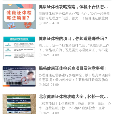
健康证体检攻略指南，体检不合格怎么
办？
健康证体检不合格怎么办?别担心，我们一起来看
看如何处理这个问题。首先，了解健康证的重要
性。健康证是保护性健康检查的证明，确保从业者
2025-04-10
具备所需的健康素养。它涵盖了多···
健康证体检的项目，你知道是哪些吗？
前几天，我一个朋友给我打电话，“我找到新工作
了，食品相关的，说是需要办理健康证，你不是医
生吗?办理健康证都有哪些检查项目啊?”我告诉
2025-04-09
他，检查项目是比较多的，包括···
揭秘健康证体检必查项目及注意事项！
办理健康证需要进行多项体检，以下是具体项目和
注意事项：🔴内科检查：主要检查呼吸道和肠道传
染性疾病，排除渗出性、化脓性皮肤病及传染性皮
2025-04-09
肤病。🔴外科检查：检查指···
北京健康证体检攻略大全，轻松一次过
关！
【检查项目】1️.体格检查：身高、体重、血压、心
率...这些基础指标一个不落!2️.血液检查：血常
规、肝功能、肾功能...抽血虽痛，但健康更重
2025-04-09