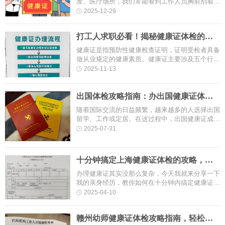
发、医疗场所，我们常能看到工作人员胸前别着一
张“健康证”。这张小小的卡片，不仅是从业者的“健
2025-12-29
康身份证”，更是公共卫···
打工人求职必看！揭秘健康证体检的体
检项目与注意事项
健康证是指预防性健康检查证明，证明受检者具备
做从业规定的健康素质。健康证主要涉及五个行业
六种疾病，在很大程度上保护了从业人员和服务对
2025-11-13
象的健康。为什么要办理健康···
出国体检攻略指南：办出国健康证体检
需要带哪些资料？
随着国际交流的日益频繁，越来越多的人选择出国
留学、工作或定居。在这过程中，出国健康证成为
了一道必不可少的“通行证”。今天，我们就来聊聊
2025-07-31
出国健康证的相关话题，帮···
十分钟搞定上海健康证体检的攻略，超
简单！
办理健康证其实没那么复杂，今天我就来分享一下
我的亲身经历，教你如何在十分钟内搞定健康证办
理流程。准备材料首先，你需要准备好以下材料：
2025-04-10
自费办理：需要提供身份证原···
赣州幼师健康证体检攻略指南，轻松搞