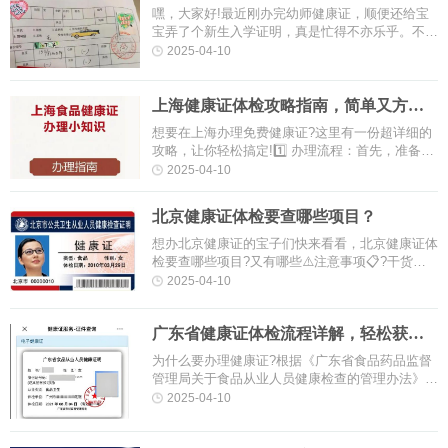
定！
嘿，大家好!最近刚办完幼师健康证，顺便还给宝
宝弄了个新生入学证明，真是忙得不亦乐乎。不
过，一切都值得，毕竟马上就要开学了，心情那叫
2025-04-10
一个激动!首先，给大家分享一下···
上海健康证体检攻略指南，简单又方
便！
想要在上海办理免费健康证?这里有一份超详细的
攻略，让你轻松搞定!1️⃣ 办理流程：首先，准备好
所需材料，包括身份证和上海市居住证。前往你所
2025-04-10
在区的指定医院或机构，按···
北京健康证体检要查哪些项目？
想办北京健康证的宝子们快来看看，北京健康证体
检要查哪些项目?又有哪些⚠️注意事项📋?干货满
满，建议收藏!1、内科检查2、外科检查3、胸部X
2025-04-10
光4、血液检查5、大便培养检···
广东省健康证体检流程详解，轻松获取
健康通行证！
为什么要办理健康证?根据《广东省食品药品监督
管理局关于食品从业人员健康检查的管理办法》第
二条规定：凡从事接触直接入口食品工作的从业人
2025-04-10
员应当每年进行健康检查，并取···