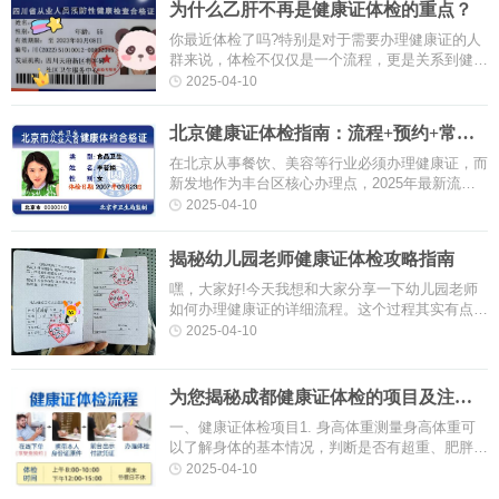
为什么乙肝不再是健康证体检的重点？
你最近体检了吗?特别是对于需要办理健康证的人
群来说，体检不仅仅是一个流程，更是关系到健康
和职业合规的重要保障。许多人认为健康证不过是
2025-04-10
一张纸，却忽略了背后隐藏的健···
北京健康证体检指南：流程+预约+常见
问题一文搞定
在北京从事餐饮、美容等行业必须办理健康证，而
新发地作为丰台区核心办理点，2025年最新流程
已更新!(以北京丰台区妇幼保健院为例)这篇保姆级
2025-04-10
攻略帮你省时避坑。【预约新规···
揭秘幼儿园老师健康证体检攻略指南
嘿，大家好!今天我想和大家分享一下幼儿园老师
如何办理健康证的详细流程。这个过程其实有点小
麻烦，但只要按照步骤来，也不算太难。下面就一
2025-04-10
步步给大家讲讲吧!第一步：选···
为您揭秘成都健康证体检的项目及注意
事项（进厂健康证）
一、健康证体检项目1. 身高体重测量身高体重可
以了解身体的基本情况，判断是否有超重、肥胖等
问题。2. 血压血压可以反映心血管系统的情况，
2025-04-10
如果血压过高或过低，都可能对···