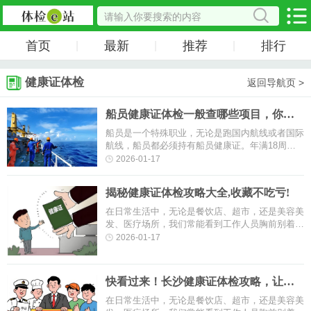
首页
最新
推荐
排行
|
|
|
健康证体检
返回导航页 >
船员健康证体检一般查哪些项目，你都
知道吗？
船员是一个特殊职业，无论是跑国内航线或者国际
航线，船员都必须持有船员健康证。年满18周岁
健康证是2年有效期，没有满18周岁的健康证是1
2026-01-17
年有效期。如有色盲色弱、乙型肝···
揭秘健康证体检攻略大全,收藏不吃亏!
在日常生活中，无论是餐饮店、超市，还是美容美
发、医疗场所，我们常能看到工作人员胸前别着一
张“健康证”。这张小小的卡片，不仅是从业者的“健
2026-01-17
康身份证”，更是公共卫···
快看过来！长沙健康证体检攻略，让您
少走弯路！
在日常生活中，无论是餐饮店、超市，还是美容美